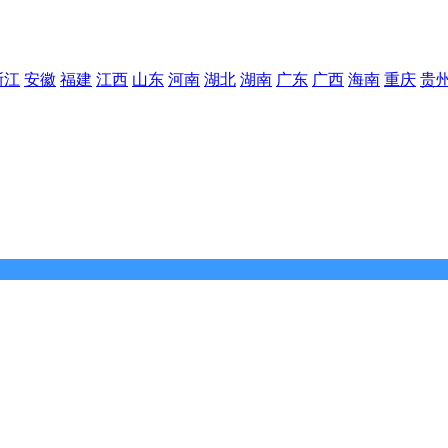
浙江
安徽
福建
江西
山东
河南
湖北
湖南
广东
广西
海南
重庆
贵