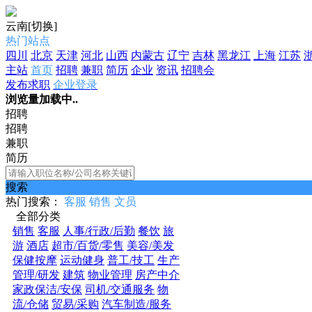
云南
[切换]
热门站点
四川
北京
天津
河北
山西
内蒙古
辽宁
吉林
黑龙江
上海
江苏
主站
首页
招聘
兼职
简历
企业
资讯
招聘会
发布求职
企业登录
浏览量加载中..
招聘
招聘
兼职
简历
搜索
热门搜索：
客服
销售
文员
全部分类
销售
客服
人事/行政/后勤
餐饮
旅
游
酒店
超市/百货/零售
美容/美发
保健按摩
运动健身
普工/技工
生产
管理/研发
建筑
物业管理
房产中介
家政保洁/安保
司机/交通服务
物
流/仓储
贸易/采购
汽车制造/服务