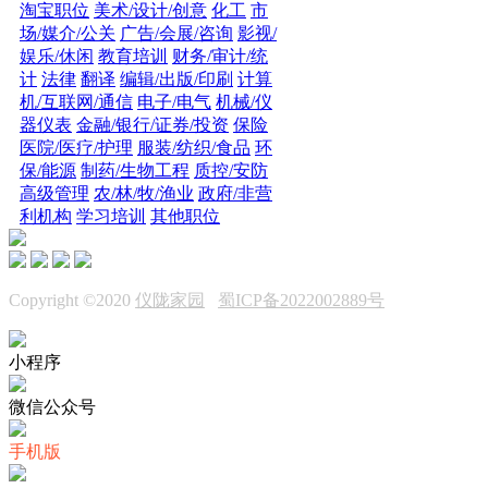
淘宝职位
美术/设计/创意
化工
市
场/媒介/公关
广告/会展/咨询
影视/
娱乐/休闲
教育培训
财务/审计/统
计
法律
翻译
编辑/出版/印刷
计算
机/互联网/通信
电子/电气
机械/仪
器仪表
金融/银行/证券/投资
保险
医院/医疗/护理
服装/纺织/食品
环
保/能源
制药/生物工程
质控/安防
高级管理
农/林/牧/渔业
政府/非营
利机构
学习培训
其他职位
Copyright ©2020
仪陇家园
蜀ICP备2022002889号
小程序
微信公众号
手机版