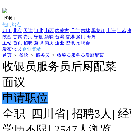
[切换]
热门站点
四川
北京
天津
河北
山西
内蒙古
辽宁
吉林
黑龙江
上海
江苏
陕西
甘肃
青海
宁夏
新疆
台湾
香港
澳门
海外
主站
首页
招聘
兼职
简历
企业
资讯
招聘会
发布求职
企业登录
首页
>
餐饮
>
服务员
>
收银员服务员后厨配菜
收银员服务员后厨配菜
面议
申请职位
全职
|
四川省
|
招聘3人
|
经
学历不限
|
2547人浏览