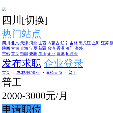
四川
[切换]
热门站点
四川
北京
天津
河北
山西
内蒙古
辽宁
吉林
黑龙江
上海
江苏
陕西
甘肃
青海
宁夏
新疆
台湾
香港
澳门
海外
主站
首页
招聘
兼职
简历
企业
资讯
招聘会
发布求职
企业登录
首页
>
农/林/牧/渔业
>
养殖人员
>
普工
普工
2000-3000
元/月
申请职位