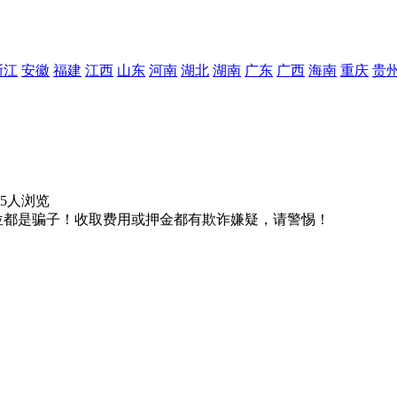
浙江
安徽
福建
江西
山东
河南
湖北
湖南
广东
广西
海南
重庆
贵
95人浏览
位都是骗子！收取费用或押金都有欺诈嫌疑，请警惕！