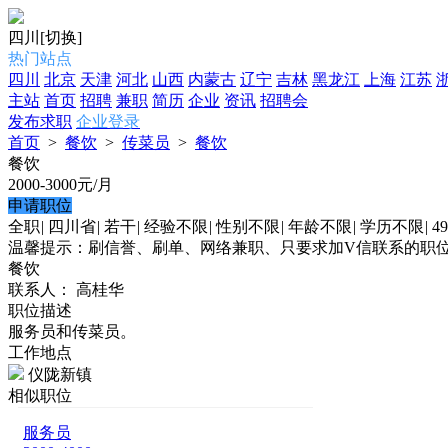
四川
[切换]
热门站点
四川
北京
天津
河北
山西
内蒙古
辽宁
吉林
黑龙江
上海
江苏
主站
首页
招聘
兼职
简历
企业
资讯
招聘会
发布求职
企业登录
首页
>
餐饮
>
传菜员
>
餐饮
餐饮
2000-3000
元/月
申请职位
全职
|
四川省
|
若干
|
经验不限
|
性别不限
|
年龄不限
|
学历不限
|
4
温馨提示：刷信誉、刷单、网络兼职、只要求加V信联系的职
餐饮
联系人： 高桂华
职位描述
服务员和传菜员。
工作地点
仪陇新镇
相似职位
服务员